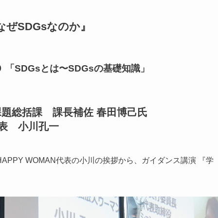
ぜSDGsなのか』
「SDGsとは〜SDGsの基礎知識」
課題総括課 課⻑補佐 春⽥博⼰氏
代表 小川孔一
PPY WOMAN代表の小川の挨拶から、ガイダンス講演 『学