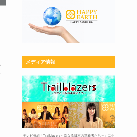
メディア情報
s
を
テレビ番組「Trailblazers～次なる日本の革新者たち～」に小