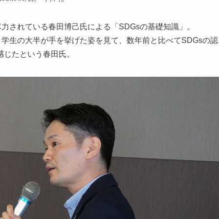
力されている春⽥博⼰氏による「SDGsの基礎知識」。
、学生の大半が手を挙げた姿を見て、数年前と比べてSDGsの認
感じたという春田氏。