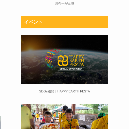
川孔一が出演
イベント
SDGs週間｜HAPPY EARTH FESTA