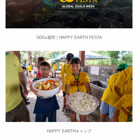
SDGs週間｜HAPPY EARTH FESTA
HAPPY EARTHキャンプ