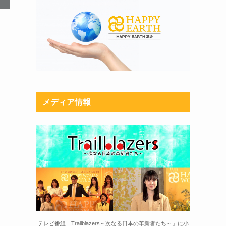
メディア情報
テレビ番組「Trailblazers～次なる日本の革新者たち～」に小