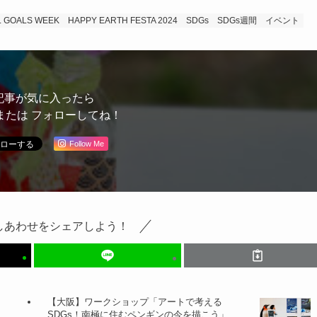
 GOALS WEEK
HAPPY EARTH FESTA 2024
SDGs
SDGs週間
イベント
記事が気に入ったら
または フォローしてね！
Follow Me
しあわせをシェアしよう！
【大阪】ワークショップ「アートで考える
SDGs！南極に住むペンギンの今を描こう」