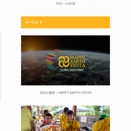
川孔一が出演
イベント
SDGs週間｜HAPPY EARTH FESTA