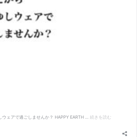
か
りゆしウェアで過ごしませんか？ HAPPY EARTH …
続きを読む
り
ゆ
し