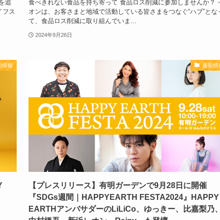
年を追
食べきれない食品を持ち寄って 食品ロス削減に参加しませんか？ 
イフス
オンは、お客さまと地域で活動している皆さまをつなぐ“ハブ”とな
て、食品ロス削減に取り組んでいま...
2024年9月26日
新情報
最新情
Y
【プレスリリース】有明ガーデンで9月28日に開催
『SDGs週間｜HAPPYEARTH FESTA2024』HAPPY
EARTHアンバサダーのLiLiCo、ゆっきー、比嘉梨乃