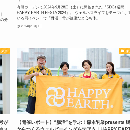
有明ガーデンで2024年9月28日（土）に開催された『SDGs週間｜
HAPPY EARTH FESTA 2024』。 ウェルネスライフをテーマにし
｜
いる同イベントで「骨活｜骨が健康だと心も体...
事の分
2024年10月1日
東京
東
考が
【開催レポート】“腸活”を学ぶ！森永乳業presents 
ネス
からつくるウェルビーイングを学ぼう｜HAPPY EAR