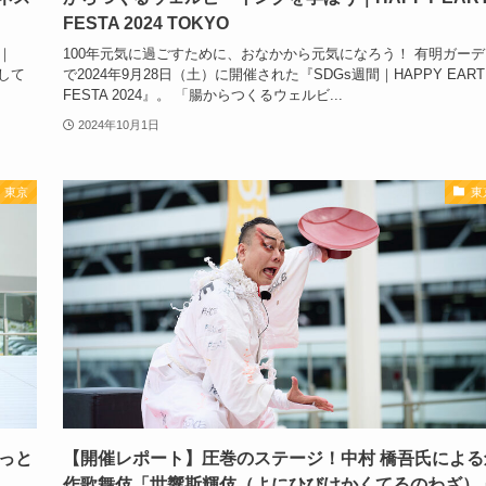
FESTA 2024 TOKYO
｜
100年元気に過ごすために、おなかから元気になろう！ 有明ガーデ
にして
で2024年9月28日（土）に開催された『SDGs週間｜HAPPY EART
FESTA 2024』。 「腸からつくるウェルビ...
2024年10月1日
東京
東
もっと
【開催レポート】圧巻のステージ！中村 橋吾氏による
作歌舞伎「世響斯輝伎（よにひびけかくてるのわざ）