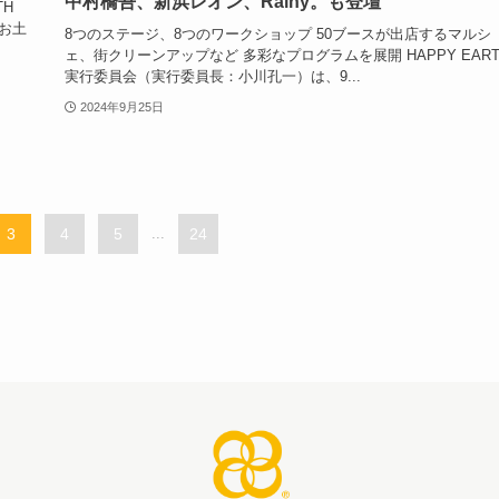
中村橋吾、新浜レオン、Rainy。も登壇
TH
なお土
8つのステージ、8つのワークショップ 50ブースが出店するマルシ
ェ、街クリーンアップなど 多彩なプログラムを展開 HAPPY EART
実行委員会（実行委員長：小川孔一）は、9...
2024年9月25日
3
4
5
...
24