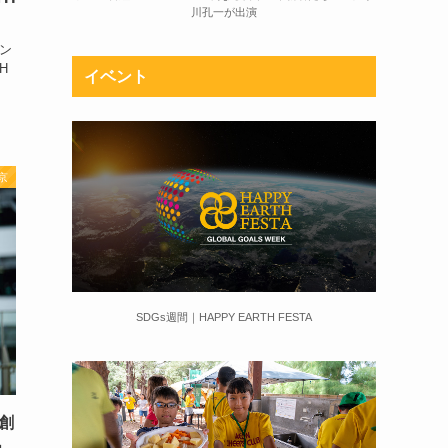
川孔一が出演
ン
H
イベント
京
SDGs週間｜HAPPY EARTH FESTA
創
」