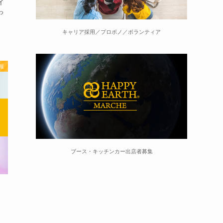
イ
っ
キャリア採用／プロボノ／ボランティア
報
ブース・キッチンカー出店者募集
、