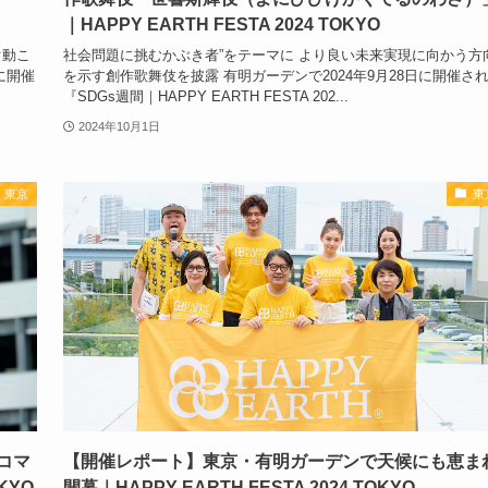
｜HAPPY EARTH FESTA 2024 TOKYO
ぐ動こ
社会問題に挑むかぶき者”をテーマに より良い未来実現に向かう方
に開催
を示す創作歌舞伎を披露 有明ガーデンで2024年9月28日に開催さ
『SDGs週間｜HAPPY EARTH FESTA 202...
2024年10月1日
東京
東
コマ
【開催レポート】東京・有明ガーデンで天候にも恵ま
KYO
開幕｜HAPPY EARTH FESTA 2024 TOKYO