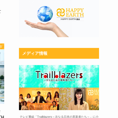
て
京
メディア情報
腸
TH
テレビ番組「Trailblazers～次なる日本の革新者たち～」に小