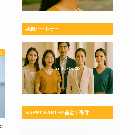
共創パートナー
京
HAPPY EARTH®︎基金｜寄付
に